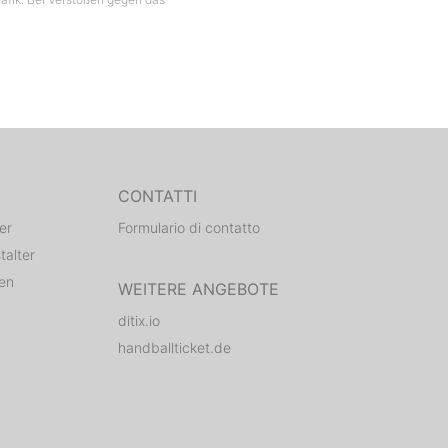
eheizt
g sind,
 im Jahr
truktion
e später
CONTATTI
stellung
ng
er
Formulario di contatto
talter
den
WEITERE ANGEBOTE
ntrum
ditix.io
m die
handballticket.de