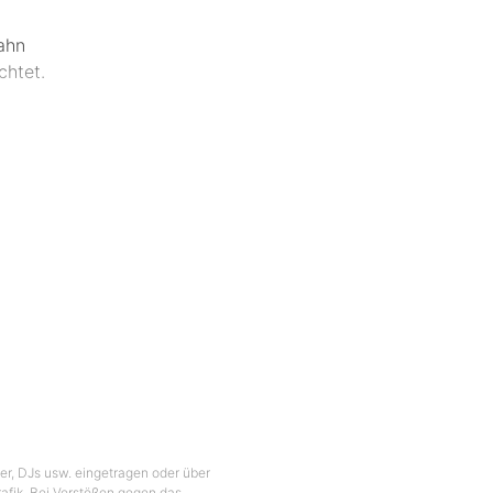
ahn
chtet.
chaut,
 Tages.
eine
ragen“.
chtlich
nes,
ber, DJs usw. eingetragen oder über
gebaut;
Grafik. Bei Verstößen gegen das