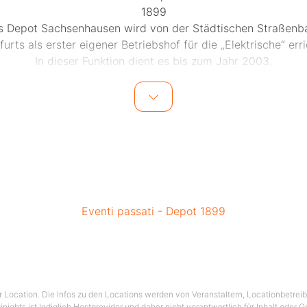
1899
s Depot Sachsenhausen wird von der Städtischen Straßenb
furts als erster eigener Betriebshof für die „Elektrische“ erri
In dieser Funktion dient es bis zum Jahr 2003.
1949
hriges Jubiläum des Depots Sachsenhausen. Wer genau hins
t an den beiden Straßenbahnen den Schmuck zur Feier des
1951
en der Größe des Sachsenhäuser Depots hat jede Einfahrt 
. Wie man sieht, bot das Depot Platz für insgesamt 20 „Ga
1963
Eventi passati - Depot 1899
nhäuser Depot und lokal gebrautes Bier passte ganz offensi
on immer gut zusammen. Heute können Sie hier unser eige
naturtrübes Bier genießen!
1969
ser Location. Die Infos zu den Locations werden von Veranstaltern, Locationbetrei
sem Jahr wird das Sachsenhäuser Depot für 1 Million DM um
ginights ist lediglich Hostprovider und daher nicht verantwortlich für Inhalt oder 