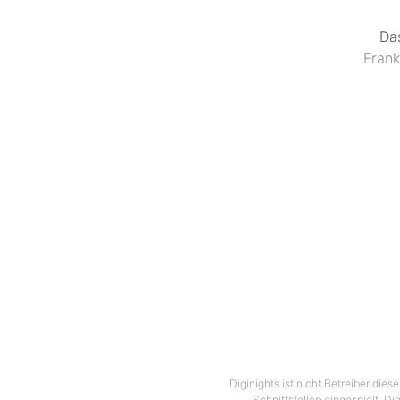
Da
Frank
50-jä
erkenn
Weg
Nummer
Sachse
sch
Diginights ist nicht Betreiber die
In die
Schnittstellen eingespielt. Di