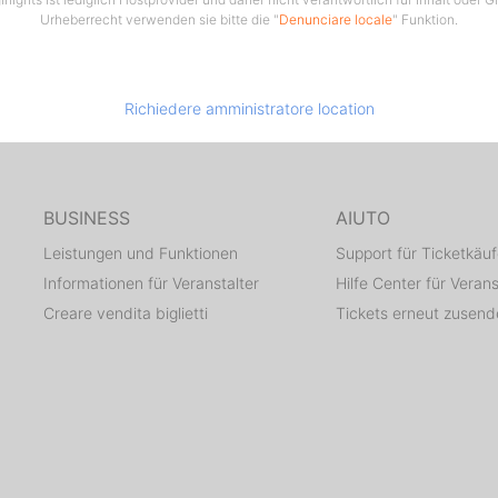
rennte Teile der Betriebswerkstatt können jetzt erstmals g
Urheberrecht verwenden sie bitte die "
Denunciare locale
" Funktion.
. Weil die Einfahrten für die neuen Gelenktriebwagen zu en
e Backsteinfassade der Südfront abgerissen. Das Bild wurde
1972 aufgenommen.
Richiedere amministratore location
2003
 im Jahr 1996 die große Backsteinhalle mit ihrer Dachkons
hl unter Denkmalschutz gestellt wurde, verlässt sieben Jahr
BUSINESS
AIUTO
zte Straßenbahn das Depot. Die Hallen werden mit der Fertig
es neuen Betriebshofes in Seckbach für die bisherige Nutzu
Leistungen und Funktionen
Support für Ticketkäuf
aufgegeben.
Informationen für Veranstalter
Hilfe Center für Verans
Creare vendita biglietti
Tickets erneut zusen
2009
e ist das Depot, grundlegend umgestaltet, ein Stadtteilze
Sachsenhausen. Zu unseren Nachbarn gehört unter andere
Frankfurter Rundschau und die Stadtbibliothek.