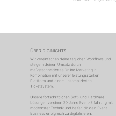
abget
werden
wird di
Nachdem
aus Sta
ÜBER DIGINIGHTS
die let
d
Wir vereinfachen deine täglichen Workflows und
steigern deinen Umsatz durch
maßgeschneidertes Online Marketing in
Kombination mit unserer leistungsstarken
Plattform und einem unkomplizierten
Heut
Ticketsystem.
von 
Unsere fortschrittlichen Soft- und Hardware
Lösungen vereinen 20 Jahre Event-Erfahrung mit
modernster Technik und helfen dir dein Event
Business erfolgreich zu digitalisieren.