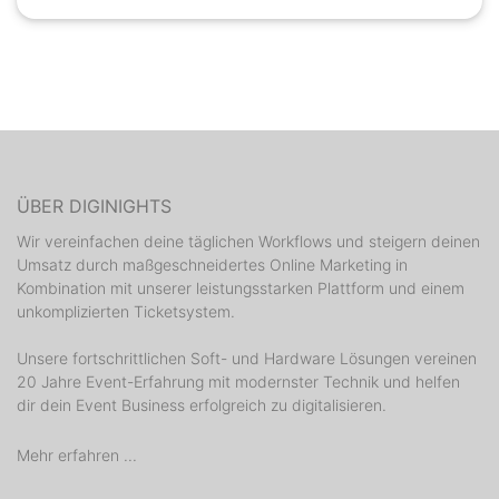
ÜBER DIGINIGHTS
Wir vereinfachen deine täglichen Workflows und steigern deinen
Umsatz durch maßgeschneidertes Online Marketing in
Kombination mit unserer leistungsstarken Plattform und einem
unkomplizierten Ticketsystem.
Unsere fortschrittlichen Soft- und Hardware Lösungen vereinen
20 Jahre Event-Erfahrung mit modernster Technik und helfen
dir dein Event Business erfolgreich zu digitalisieren.
Mehr erfahren ...