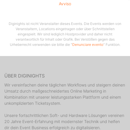
Avviso
Diginights ist nicht Veranstalter dieses Events. Die Events werden von
Veranstaltern, Locations eingetragen oder über Schnittstellen
eingespielt. Wir sind lediglich Hostprovider und daher nicht
verantwortlich für Inhalt oder Grafik. Bei Verstößen gegen das
Urheberrecht verwenden sie bitte die "
Denunciare evento
" Funktion.
ÜBER DIGINIGHTS
Wir vereinfachen deine täglichen Workflows und steigern deinen
Umsatz durch maßgeschneidertes Online Marketing in
Kombination mit unserer leistungsstarken Plattform und einem
unkomplizierten Ticketsystem.
Unsere fortschrittlichen Soft- und Hardware Lösungen vereinen
20 Jahre Event-Erfahrung mit modernster Technik und helfen
dir dein Event Business erfolgreich zu digitalisieren.