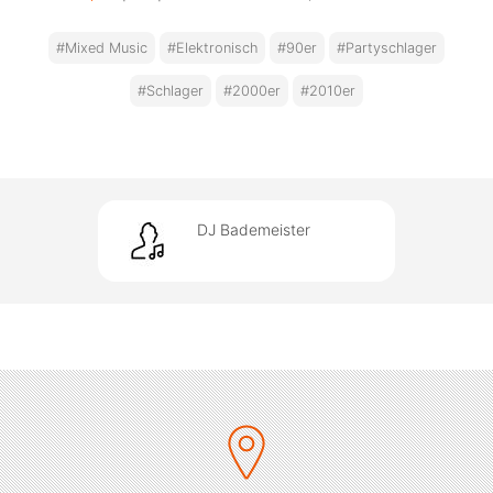
#Mixed Music
#Elektronisch
#90er
#Partyschlager
#Schlager
#2000er
#2010er
DJ Bademeister