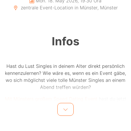
Mon. 18. May 2026, 19:30 Ora
zentrale Event-Location in Münster, Münster
Infos
Hast du Lust Singles in deinem Alter direkt persönlich
kennenzulernen? Wie wäre es, wenn es ein Event gäbe,
wo sich möglichst viele tolle Münster Singles an einem
Abend treffen würden?
Mit Münsters großem Speed Dating Event
hast du jetzt
die Chance auf bis zu 15 einzigartige Dates an einem
Abend.
Bis zu 15 Männer und 15 Frauen in einer Altersgruppe