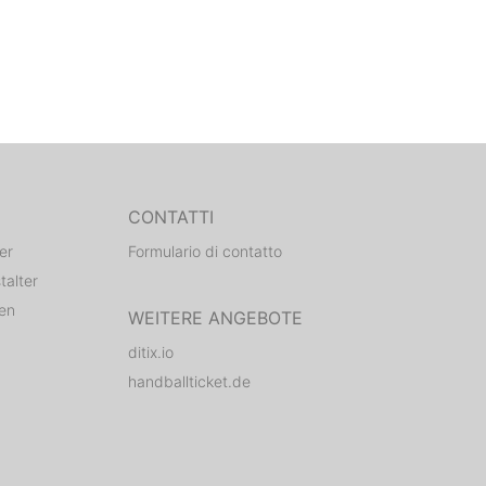
CONTATTI
er
Formulario di contatto
talter
den
WEITERE ANGEBOTE
ditix.io
handballticket.de