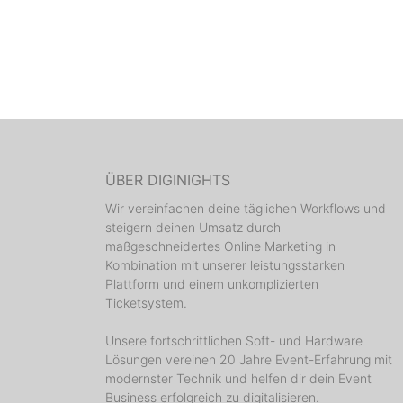
ÜBER DIGINIGHTS
Wir vereinfachen deine täglichen Workflows und
steigern deinen Umsatz durch
maßgeschneidertes Online Marketing in
Kombination mit unserer leistungsstarken
Plattform und einem unkomplizierten
Ticketsystem.
Unsere fortschrittlichen Soft- und Hardware
Lösungen vereinen 20 Jahre Event-Erfahrung mit
modernster Technik und helfen dir dein Event
Business erfolgreich zu digitalisieren.