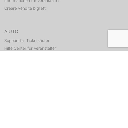
Informationen für Veranstalter
Creare vendita biglietti
AIUTO
Support für Ticketkäufer
Hilfe Center für Veranstalter
Tickets erneut zusenden
CONTATTI
Formulario di contatto
WEITERE ANGEBOTE
ditix.io
handballticket.de