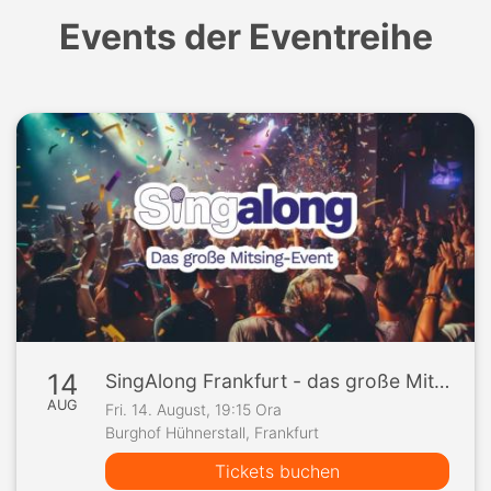
Events der Eventreihe
14
SingAlong Frankfurt - das große Mitsing-Event
AUG
Fri. 14. August, 19:15 Ora
Burghof Hühnerstall, Frankfurt
Tickets buchen