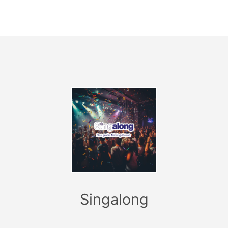
Erlebnis!
Bei der Auswahl der Lieder wurde darauf geachtet,
dass für jeden Geschmack etwas dabei ist. Dazu gibt
es interessante Fakten, Infos und Anekdoten zu den
Liedern vom Moderatorenteam!
Melde dich jetzt alleine oder gemeinsam mit
Freund:innen zum SingAlong in Potsdam an und singe
laut mit!
Achtung: Die Plätze sind begrenzt - sichere dir
rechtzeitig deinen Platz bei diesem einzigartigen
Mitsing-Event.
Jetzt anmelden und dabei sein:
www.singalong.de
Singalong