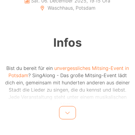
Sat. 06. December 2025, 19:15 Ora
Waschhaus, Potsdam
Infos
Bist du bereit für ein
unvergessliches Mitsing-Event in
Potsdam
? SingAlong - Das große Mitsing-Event lädt
dich ein, gemeinsam mit hunderten anderen aus deiner
Stadt die Lieder zu singen, die du kennst und liebst.
Jede Veranstaltung steht unter einem musikalischen
Motto.
Alle Songtexte werden zum Mitsingen auf einer großen
Leinwand visualisiert. Die Songauswahl und der
Moderator vor Ort sorgen für ein einzigartiges Mitsing-