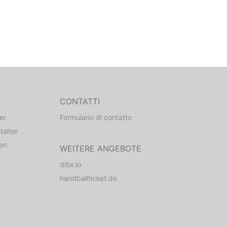
CONTATTI
er
Formulario di contatto
talter
den
WEITERE ANGEBOTE
ditix.io
handballticket.de