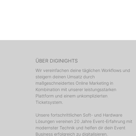
ÜBER DIGINIGHTS
Wir vereinfachen deine täglichen Workflows und
steigern deinen Umsatz durch
maßgeschneidertes Online Marketing in
Kombination mit unserer leistungsstarken
Plattform und einem unkomplizierten
Ticketsystem.
Unsere fortschrittlichen Soft- und Hardware
Lösungen vereinen 20 Jahre Event-Erfahrung mit
modernster Technik und helfen dir dein Event
Business erfolgreich zu digitalisieren.