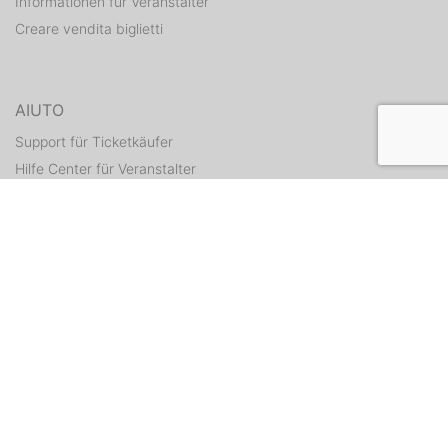
Informationen für Veranstalter
Creare vendita biglietti
AIUTO
Support für Ticketkäufer
Hilfe Center für Veranstalter
Tickets erneut zusenden
CONTATTI
Formulario di contatto
WEITERE ANGEBOTE
ditix.io
handballticket.de