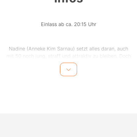
Einlass ab ca. 20:15 Uhr
Nadine (Anneke Kim Sarnau) setzt alles daran, auch
mit 50 noch jung, straff und attraktiv zu bleiben. Doch
als ihr Mann Philipp (Godehard Giese) sich einer
Prostituierten zuwendet, stürzt sie in eine tiefe
Lebenskrise. Was hat die andere, was sie nicht hat?
Ihre Tochter Lilly (Emilia Packard) beschäftigt sich
unterdessen mit den Vorträgen ihrer Lehrerin Vicky
(Nora Tschirner) über die Unsichtbarkeit von Frauen in
der Geschichte und fragt sich, ob sie überhaupt sagen
kann, was sie nicht will – etwa gegenüber ihrem Freund
Enno (Levy Rico Arcos). Dieser sitzt während der
Projekttage in einem Kurs über „toxische Männlichkeit“,
geleitet von Vickys neuem Kollegen Trevor (Malick