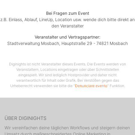
Bei Fragen zum Event
z.B. Einlass, Ablauf, LineUp, Location usw. wende dich bitte direkt an
den Veranstalter
Veranstalter und Vertragspartner:
Stadtverwaltung Mosbach, Hauptstraße 29 - 74821 Mosbach
Diginights ist nicht Veranstalter dieses Events. Die Events werden von
Veranstaltern, Locations eingetragen oder über Schnittstellen
eingespielt. Wir sind lediglich Hostprovider und daher nicht
verantwortlich für Inhalt oder Grafik. Bei Verstößen gegen das
Urheberrecht verwenden sie bitte die "
Denunciare evento
" Funktion.
ÜBER DIGINIGHTS
Wir vereinfachen deine täglichen Workflows und steigern deinen
Umsatz durch maßgeschneidertes Online Marketing in