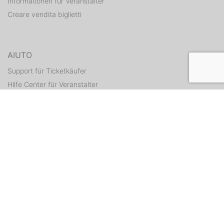
Informationen für Veranstalter
Creare vendita biglietti
AIUTO
Support für Ticketkäufer
Hilfe Center für Veranstalter
Tickets erneut zusenden
CONTATTI
Formulario di contatto
WEITERE ANGEBOTE
ditix.io
handballticket.de