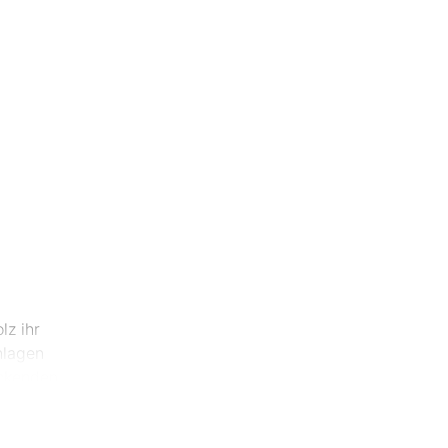
lz ihr
hlagen
ackenden
affen.
ahr über