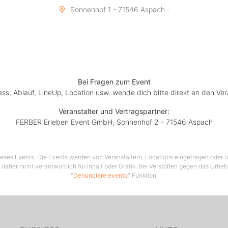
ch dem Auftritt geht die Party in den Räumlichkeiten des C
Sonnenhof 1 - 71546 Aspach -
Sonnenhof ausgelassen weiter.
Bitte beachten Sie:
Bei Fragen zum Event
lass, Ablauf, LineUp, Location usw. wende dich bitte direkt an den Ver
kasse laut Aushang, das Konzert findet bei jeder Witterung 
ine Erstattung der Reisekosten bei Absage der Veranstaltu
Veranstalter und Vertragspartner:
nänderungen oder Terminabsagen werden auf unserer Ho
FERBER Erleben Event GmbH, Sonnenhof 2 - 71546 Aspach
(www.sonnenhof-aspach.de) und auf unserer Facebook-Seit
cebook.com/hotel.sonnenhof.aspach) veröffentlicht. Kaufen 
s nur bei den vom Veranstalter autorisierten Vorverkaufsstel
 dieses Events. Die Events werden von Veranstaltern, Locations eingetragen oder üb
 daher nicht verantwortlich für Inhalt oder Grafik. Bei Verstößen gegen das Urhe
en der Leistung ist ausschließlich ein Stehplatz inbegriffen
"
Denunciare evento
" Funktion.
teninhaber akzeptiert jegliche zum Zeitpunkt der Veranstal
ltenden behördlichen Regelungen und Verordnungen, ohne 
chkeit des Umtauschs des Tickets. Kein Ersatz bei Ticketve
h oder Rückgabe des Tickets nicht möglich. Diese Eintrittsk