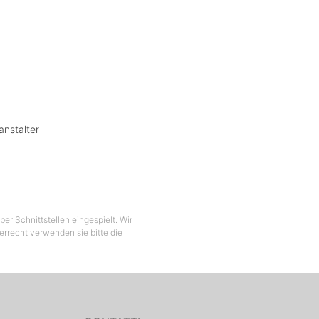
lub
anstalter
statt.
ng.
mepage
e
Sie Ihre
len. Im
er Schnittstellen eingespielt. Wir
berrecht verwenden sie bitte die
. Der
tung
der
rlust.
arte für