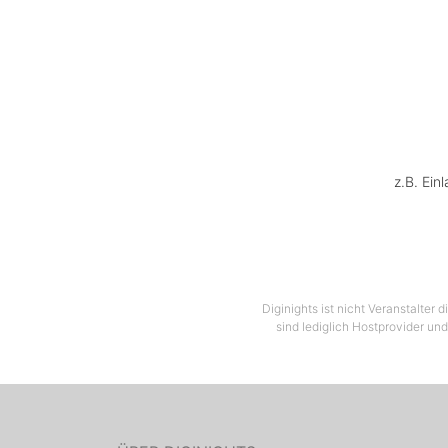
Na
z.B. Ein
Abend
Ke
Termi
(www.fa
Ticket
Diginights ist nicht Veranstalter
sind lediglich Hostprovider und
Rahm
Kar
ge
Mögli
Umtausc