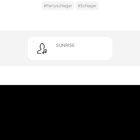
#Partyschlager
#Schlager
SUNRISE