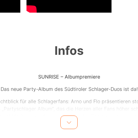
Infos
SUNRISE – Albumpremiere
Das neue Party-Album des Südtiroler Schlager-Duos ist da!
ichtblick für alle Schlagerfans: Arno und Flo präsentieren sto
 „Partyschlager Album“, das die Herzen aller Fans höher sc
wird! Mit ihrem einzigartigen Südtiroler Charme und den p
haben SUNRISE den idealen Soundtrack für jede Feier gesch
um bietet eine Vielzahl an Stimmungshits, die das ganze J