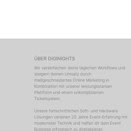
ÜBER DIGINIGHTS
Wir vereinfachen deine täglichen Workflows und
steigern deinen Umsatz durch
maßgeschneidertes Online Marketing in
Kombination mit unserer leistungsstarken
Plattform und einem unkomplizierten
Ticketsystem.
Unsere fortschrittlichen Soft- und Hardware
Lösungen vereinen 20 Jahre Event-Erfahrung mit
modernster Technik und helfen dir dein Event
Business erfolgreich zu digitalisieren.