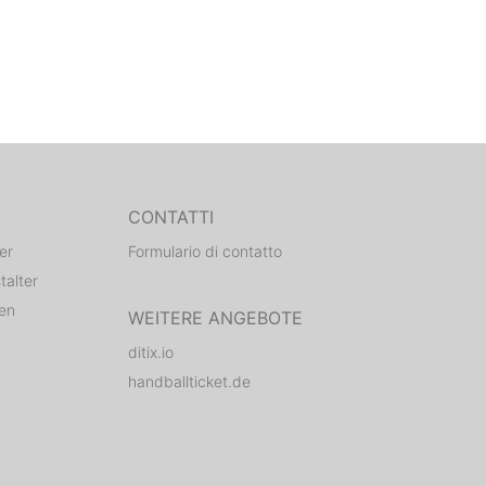
CONTATTI
er
Formulario di contatto
talter
den
WEITERE ANGEBOTE
ditix.io
handballticket.de