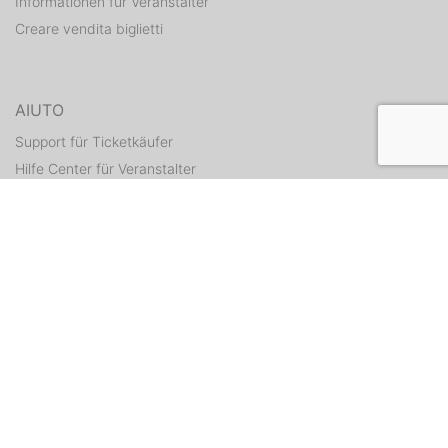
Informationen für Veranstalter
Creare vendita biglietti
AIUTO
Support für Ticketkäufer
Hilfe Center für Veranstalter
Tickets erneut zusenden
CONTATTI
Formulario di contatto
WEITERE ANGEBOTE
ditix.io
handballticket.de