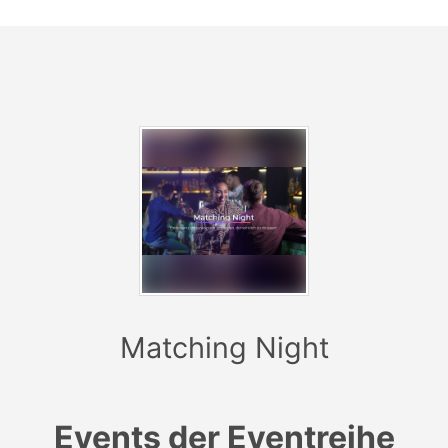
Persönlichkeitstest ein farbiges Armband. Anhand der
Farbe kannst du sofort erkennen, wer am besten zu dir
passt und warum.
Das Kennenlernen war wahrscheinlich noch nie so
leicht!
Worauf wartest du also noch? Melde dich jetzt zur
„Matching Night“ an und finde dein perfektes Match:
https://speeddating-xxl.de/matching-night
Matching Night
Events der Eventreihe