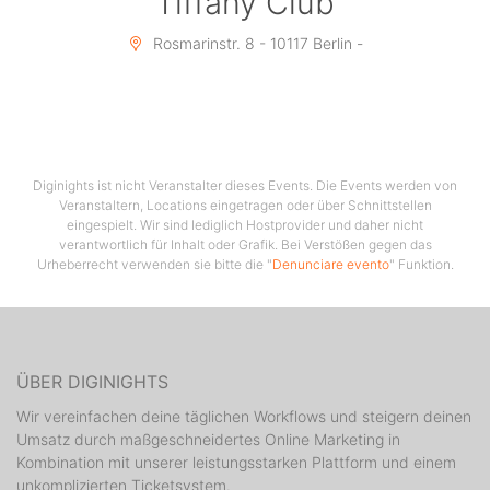
Tiffany Club
Rosmarinstr. 8 - 10117 Berlin -
Diginights ist nicht Veranstalter dieses Events. Die Events werden von
Veranstaltern, Locations eingetragen oder über Schnittstellen
eingespielt. Wir sind lediglich Hostprovider und daher nicht
verantwortlich für Inhalt oder Grafik. Bei Verstößen gegen das
Urheberrecht verwenden sie bitte die "
Denunciare evento
" Funktion.
ÜBER DIGINIGHTS
Wir vereinfachen deine täglichen Workflows und steigern deinen
Umsatz durch maßgeschneidertes Online Marketing in
Kombination mit unserer leistungsstarken Plattform und einem
unkomplizierten Ticketsystem.