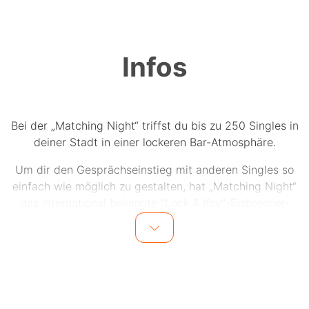
Infos
Bei der „Matching Night“ triffst du bis zu 250 Singles in
deiner Stadt in einer lockeren Bar-Atmosphäre.
Um dir den Gesprächseinstieg mit anderen Singles so
einfach wie möglich zu gestalten, hat „Matching Night“
das international bekannte "Lock & Key"-Eisbrecher-
Element eingeführt. Hierbei bekommt jede Frau einen
Schlüssel und jeder Mann ein Schloss. Wenn der
passende Schlüssel zum Schloss gefunden wird, winkt
die Chance auf einen Preis.
Zusätzlich erhalten alle Teilnehmer nach einem kurzen