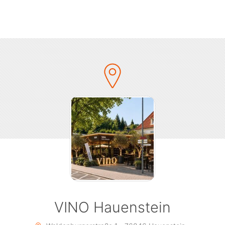
 erobern ihr Publikum mit rockigen Melodien, mund(art)ger
erführt ins heimische Gewand des Vorderpfälzer Dialekts. St
ügungssteuer fordern die Woifeschdkänisch einen anderen T
 Einsatz beim Klatschen und Mitsingen... und wahlweise auch
Theke!
Tim Poschmann @ Winzer Bu
nzerbu trägt das Herz auf der Zunge und spricht oftmals da
iele sich denken. Er redet, parliert, echauffiert sich und unt
voll sein Publikum. Der Pfälzer macht vor keinem Thema Ha
ich nicht nur mit der Weinkultur auseinander, sondern erört
charmant und sehr lustig Detail aus dem Leben.
ACHTUNG: Stehplatzkonzert - kein Anspruch auf Sitzplätze
VINO Hauenstein