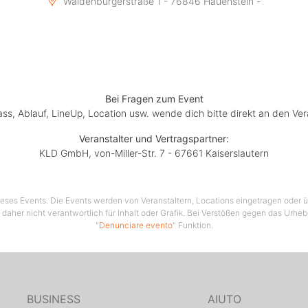
Waldenburgerstraße 1 - 76846 Hauenstein -
Bei Fragen zum Event
lass, Ablauf, LineUp, Location usw. wende dich bitte direkt an den Ver
Veranstalter und Vertragspartner:
KLD GmbH, von-Miller-Str. 7 - 67661 Kaiserslautern
 dieses Events. Die Events werden von Veranstaltern, Locations eingetragen oder üb
 daher nicht verantwortlich für Inhalt oder Grafik. Bei Verstößen gegen das Urhe
"
Denunciare evento
" Funktion.
BUSINESS
AIUTO