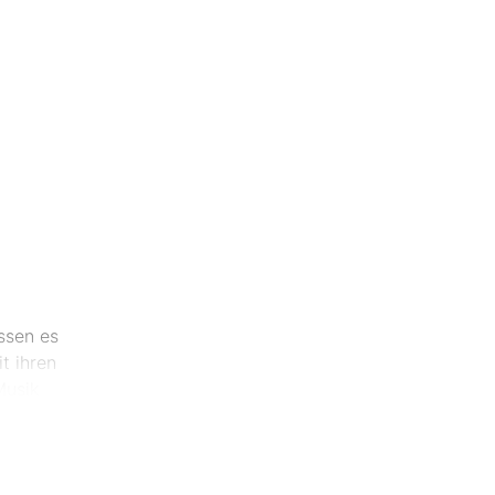
ssen es
t ihren
Musik