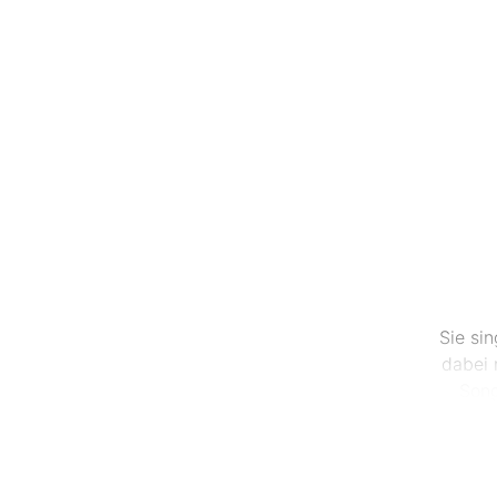
Sie si
dabei 
Song