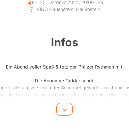
Fri. 25. October 2024, 20:00 Ora
VINO Hauenstein, Hauenstein
Infos
Ein Abend voller Spaß & fetziger Pfälzer Rythmen mit:
Die Anonyme Giddarischde
ngen pfälzisch, wie ihnen der Schnabel gewachsen ist und la
richtig rocken. Ihre Spielfreude und die Stimmung, die sie mi
s verbreiten, haben sie zu einer der Kultbands der Pfälzer 
gemacht.
Woifeschdkänisch