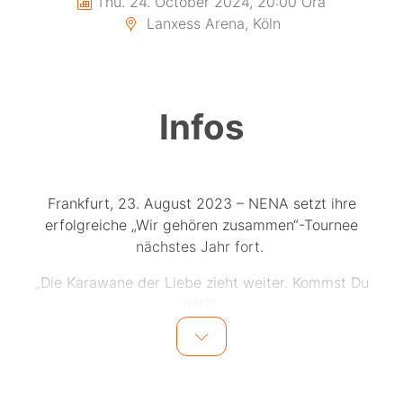
Thu. 24. October 2024, 20:00 Ora
Lanxess Arena, Köln
Infos
Frankfurt, 23. August 2023 – NENA setzt ihre
erfolgreiche „Wir gehören zusammen“-Tournee
nächstes Jahr fort.
„Die Karawane der Liebe zieht weiter. Kommst Du
mit?“
Diesen Sommer feierten über 80.000 begeisterte
Menschen gemeinsam mit NENA ihre Musik aus über
vier Jahrzehnten, die sie mit ihrer 10-köpfigen Band auf