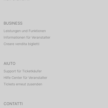
authentischsten Sängerinnen der Zeit und ein großes
Stück Popkultur made in Germany. Zum aktuellen
NENA-Album ‚Licht’ geht`s hier.
BUSINESS
Leistungen und Funktionen
Informationen für Veranstalter
Creare vendita biglietti
AIUTO
Support für Ticketkäufer
Hilfe Center für Veranstalter
Tickets erneut zusenden
CONTATTI