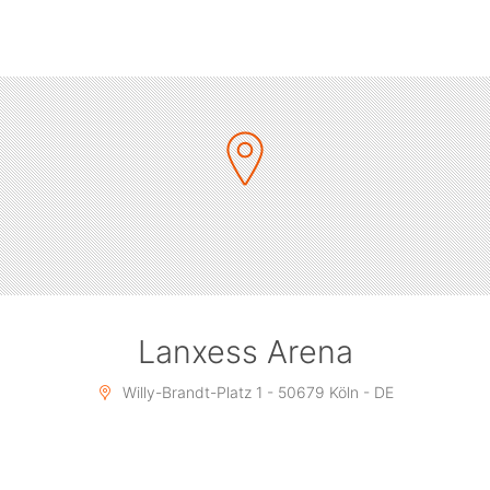
die Bühne brachte.
Die „Wir Gehören Zusammen Open Air-Tournee“ 2023
ging durch Deutschland, Österreich, Dänemark, Belgien,
die Schweiz und die Niederlande. 28 Live-Shows, viele
davon SOLD OUT.
Ein einzigartiges Rock n` Roll-Erlebnis mit viel Gefühl
und Herz.
Nena: „Es ist eine Liebeswelle, die sich aufbaut und
immer größer wird. Das spüre ich bei jedem einzelnen
Konzert und mit einer neuen kraftvollen Intensität. Und
das geht von uns aus, den Menschen, die da sind, vor,
hinter und auf der Bühne. Menschen, die es lieben, eine
Lanxess Arena
schöne Zeit miteinander zu verbringen. Die wissen,
Willy-Brandt-Platz 1 - 50679 Köln - DE
dass Musik Brücken baut. Wir singen, tanzen, lachen
und feiern das Leben. ‚Wir gehören zusammen‘ ist eine
einfache Botschaft, die wir auch 2024 gemeinsam in
die neue Welt tragen werden. Die Karawane der Liebe