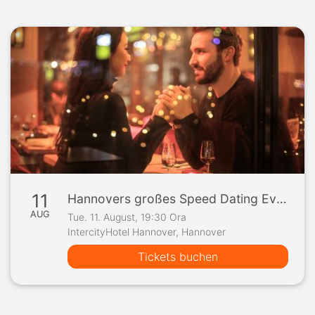
11
Hannovers großes Speed Dating Event
AUG
Tue. 11. August, 19:30 Ora
IntercityHotel Hannover, Hannover
Tickets buchen