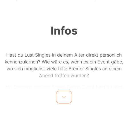
Infos
Hast du Lust Singles in deinem Alter direkt persönlich
kennenzulernen? Wie wäre es, wenn es ein Event gäbe,
wo sich möglichst viele tolle Bremer Singles an einem
Abend treffen würden?
Mit Bremens großem Speed Dating Event
hast du jetzt
die Chance auf bis zu 15 einzigartige Dates an einem
Abend.
Bis zu 15 Männer und 15 Frauen in einer Altersgruppe
lernen sich während kurzer Dates kennen. Bei jedem
Date sitzen sich jeweils ein Mann und eine Frau