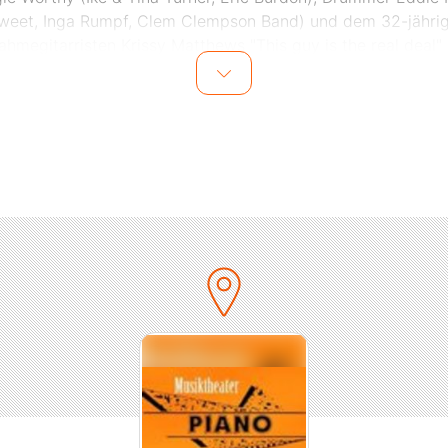
weet, Inga Rumpf, Clem Clempson Band) und dem 32-jähri
hmegitarristen Krissy Matthews "This guy is the real deal"
Songs aus über 4 Jahrzehnten HBB & des britischen Kultsäng
alisches Feuerwerk mit Freunden, Weggefahrten, echten T
Originals.