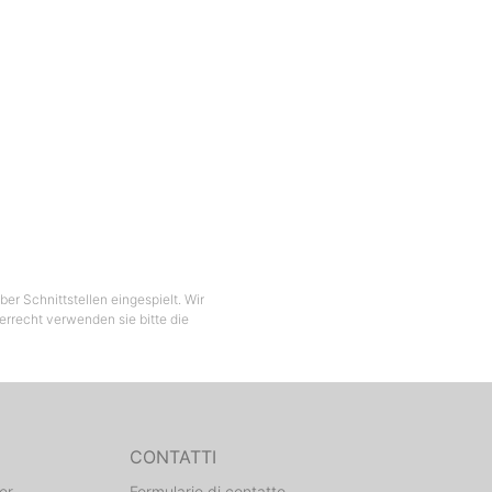
er Schnittstellen eingespielt. Wir
berrecht verwenden sie bitte die
CONTATTI
er
Formulario di contatto