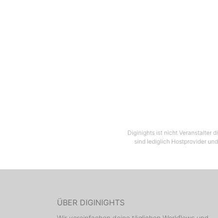
Diginights ist nicht Veranstalter
sind lediglich Hostprovider und
ÜBER DIGINIGHTS
Wir vereinfachen deine täglichen Workflows und