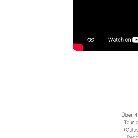
Über 40
Tour 
(Colo
Regg