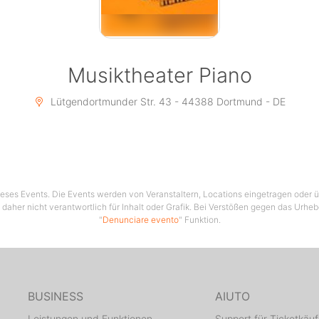
Musiktheater Piano
Lütgendortmunder Str. 43 - 44388 Dortmund - DE
 dieses Events. Die Events werden von Veranstaltern, Locations eingetragen oder üb
 daher nicht verantwortlich für Inhalt oder Grafik. Bei Verstößen gegen das Urhe
"
Denunciare evento
" Funktion.
BUSINESS
AIUTO
Leistungen und Funktionen
Support für Ticketkäuf