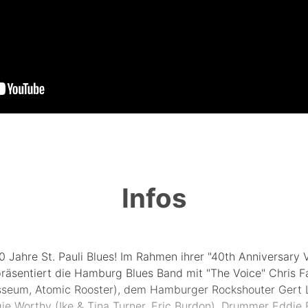
Infos
 Jahre St. Pauli Blues! Im Rahmen ihrer "40th Anniversary V
präsentiert die Hamburg Blues Band mit "The Voice" Chris F
sseum, Atomic Rooster), dem Hamburger Rockshouter Gert 
ie Worthy (Ike & Tina Turner, Eric Burdon), Drummer Eddie F