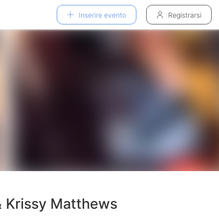
Inserire evento
Registrarsi
 Krissy Matthews