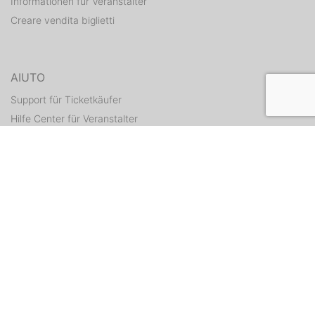
Informationen für Veranstalter
Creare vendita biglietti
AIUTO
Support für Ticketkäufer
Hilfe Center für Veranstalter
Tickets erneut zusenden
CONTATTI
Formulario di contatto
WEITERE ANGEBOTE
ditix.io
handballticket.de