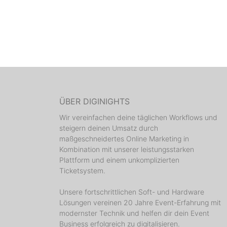
ÜBER DIGINIGHTS
Wir vereinfachen deine täglichen Workflows und
steigern deinen Umsatz durch
maßgeschneidertes Online Marketing in
Kombination mit unserer leistungsstarken
Plattform und einem unkomplizierten
Ticketsystem.
Unsere fortschrittlichen Soft- und Hardware
Lösungen vereinen 20 Jahre Event-Erfahrung mit
modernster Technik und helfen dir dein Event
Business erfolgreich zu digitalisieren.