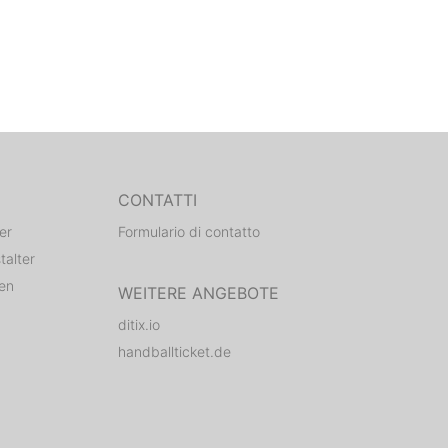
CONTATTI
er
Formulario di contatto
talter
den
WEITERE ANGEBOTE
ditix.io
handballticket.de