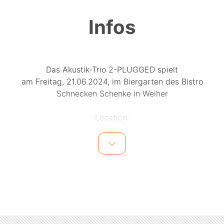
Infos
Das Akustik-Trio 2-PLUGGED spielt
am Freitag, 21.06.2024, im Biergarten des Bistro
Schnecken Schenke in Weiher
Location:
Bistro Schnecken Schenke
Ubstadter Sraße 29
76698 Ubstadt-Weiher
Beginn: 19:30 Uhr
Eintritt frei