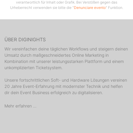
verantwortlich für Inhalt oder Grafik. Bei Verstößen gegen das
Urheberrecht verwenden sie bitte die "
Denunciare evento
" Funktion.
ÜBER DIGINIGHTS
Wir vereinfachen deine täglichen Workflows und steigern deinen
Umsatz durch maßgeschneidertes Online Marketing in
Kombination mit unserer leistungsstarken Plattform und einem
unkomplizierten Ticketsystem.
Unsere fortschrittlichen Soft- und Hardware Lösungen vereinen
20 Jahre Event-Erfahrung mit modernster Technik und helfen
dir dein Event Business erfolgreich zu digitalisieren.
Mehr erfahren ...