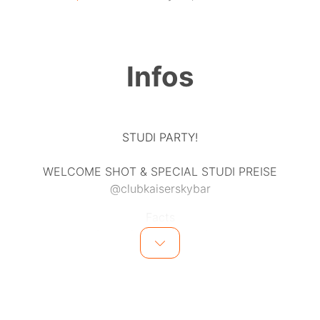
Infos
STUDI PARTY!
WELCOME SHOT & SPECIAL STUDI PREISE
@clubkaiserskybar
Facts
- Open: 21:00 Uhr bis 04:00
- Wann: DONNERSTAG 14.03.2024
- Musik : MIXED MUSIC
- DJ JEYZIN
LOCATION: