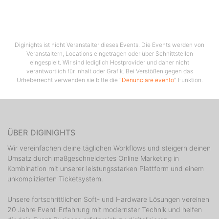
Diginights ist nicht Veranstalter dieses Events. Die Events werden von
Veranstaltern, Locations eingetragen oder über Schnittstellen
eingespielt. Wir sind lediglich Hostprovider und daher nicht
verantwortlich für Inhalt oder Grafik. Bei Verstößen gegen das
Urheberrecht verwenden sie bitte die "
Denunciare evento
" Funktion.
ÜBER DIGINIGHTS
Wir vereinfachen deine täglichen Workflows und steigern deinen
Umsatz durch maßgeschneidertes Online Marketing in
Kombination mit unserer leistungsstarken Plattform und einem
unkomplizierten Ticketsystem.
Unsere fortschrittlichen Soft- und Hardware Lösungen vereinen
20 Jahre Event-Erfahrung mit modernster Technik und helfen