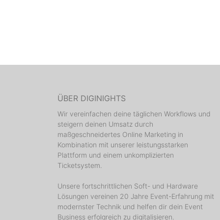
ÜBER DIGINIGHTS
Wir vereinfachen deine täglichen Workflows und
steigern deinen Umsatz durch
maßgeschneidertes Online Marketing in
Kombination mit unserer leistungsstarken
Plattform und einem unkomplizierten
Ticketsystem.
Unsere fortschrittlichen Soft- und Hardware
Lösungen vereinen 20 Jahre Event-Erfahrung mit
modernster Technik und helfen dir dein Event
Business erfolgreich zu digitalisieren.