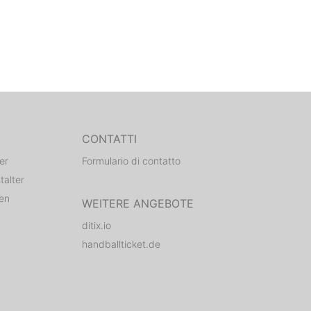
CONTATTI
er
Formulario di contatto
talter
den
WEITERE ANGEBOTE
ditix.io
handballticket.de