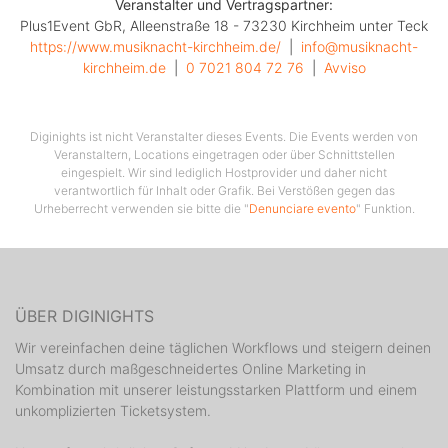
Veranstalter und Vertragspartner:
Plus1Event GbR, Alleenstraße 18 - 73230 Kirchheim unter Teck
https://www.musiknacht-kirchheim.de/
  |  
info@musiknacht-
kirchheim.de
  |  
0 7021 804 72 76
  |  
Avviso
Diginights ist nicht Veranstalter dieses Events. Die Events werden von
Veranstaltern, Locations eingetragen oder über Schnittstellen
eingespielt. Wir sind lediglich Hostprovider und daher nicht
verantwortlich für Inhalt oder Grafik. Bei Verstößen gegen das
Urheberrecht verwenden sie bitte die "
Denunciare evento
" Funktion.
ÜBER DIGINIGHTS
Wir vereinfachen deine täglichen Workflows und steigern deinen
Umsatz durch maßgeschneidertes Online Marketing in
Kombination mit unserer leistungsstarken Plattform und einem
unkomplizierten Ticketsystem.