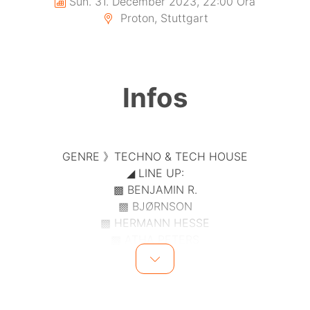
Sun. 31. December 2023, 22:00 Ora
Proton, Stuttgart
Infos
GENRE 》TECHNO & TECH HOUSE
◢ LINE UP:
▩ BENJAMIN R.
▩ BJØRNSON
▩ HERMANN HESSE
▩ ATHA PETERS
▩ SANEL B2B LOLI
▩ KENNEDY B2B MY KEY
▩ CHRIZ
◢ TICKETS: