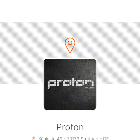
》 ? Abendkasse ab 22 Uhr & online!
》 EINLASS AB 18 JAHREN!
》 VIP Tickets & Logen: reservierung@protontheclub.de
◢ SPECIALS:
▩ Lasershow
▩ CO2 Kanone
▩ Welcome Shot von 22:00 bis 23:00 Uhr
▔▔▔▔▔▔▔▔▔▔▔▔▔▔▔▔▔▔▔▔▔▔▔▔▔▔▔▔▔▔▔
◢ EINLASS:
》 Alter: 18+
》 Bei der Personenkontrolle ist ein Lichtbildausweis (z.
B. Ausweis, Reisepass, Führerschein) zwingend
erforderlich. Kein Ausweis, kein Einlass.
》 Online-Tickets garantieren euch keinen 100%tigen
Eintritt. Das Management behält sich weiterhin das
Recht vor, Personen den Zutritt zu verweigern, die die
Proton
besondere Atmosphäre, die das Proton geschaffen hat,
und die Sicherheit oder den Genuss unserer Gäste
Königstr. 49 - 70173 Stuttgart - DE