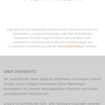
gefährden könnten. Dazu gehören Menschen, deren
Verhalten, Einstellung sich negativ auf diese Stimmung
auswirken würden.
▔▔▔▔▔▔▔▔▔▔▔▔▔▔▔▔▔▔▔▔▔▔▔▔▔▔▔▔▔▔▔
◢ MEHR INFOS:
》 Website:
https://protontheclub.de
Diginights ist nicht Veranstalter dieses Events. Die Events werden von
Veranstaltern, Locations eingetragen oder über Schnittstellen
》 Instagram:
eingespielt. Wir sind lediglich Hostprovider und daher nicht
https://www.instagram.com/protontheclub
verantwortlich für Inhalt oder Grafik. Bei Verstößen gegen das
》 TikTok:
https://www.tiktok.com/@proton.the.club
Urheberrecht verwenden sie bitte die "
Denunciare evento
" Funktion.
》 YouTube:
https://bit.ly/3DjCTIr
ÜBER DIGINIGHTS
Wir vereinfachen deine täglichen Workflows und steigern deinen
Umsatz durch maßgeschneidertes Online Marketing in
Kombination mit unserer leistungsstarken Plattform und einem
unkomplizierten Ticketsystem.
Unsere fortschrittlichen Soft- und Hardware Lösungen vereinen