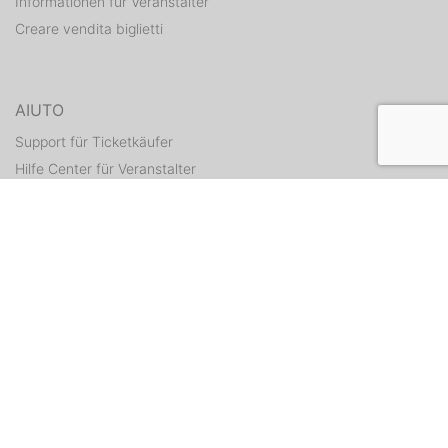
Informationen für Veranstalter
Creare vendita biglietti
AIUTO
Support für Ticketkäufer
Hilfe Center für Veranstalter
Tickets erneut zusenden
CONTATTI
Formulario di contatto
WEITERE ANGEBOTE
ditix.io
handballticket.de