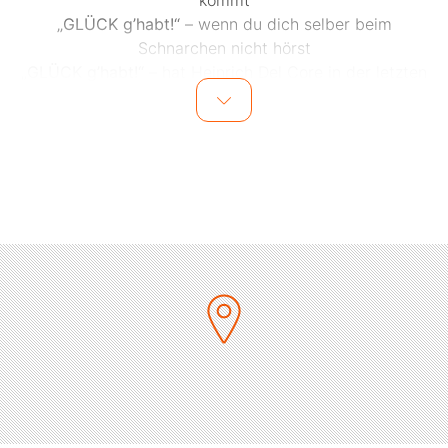
kommt
„GLÜCK g’habt!“
– wenn du dich selber beim
Schnarchen nicht hörst
„GLÜCK g’habt!“
– hat Heinrich Del Core in der letzten
Zeit häufig - und genau das gibt er in seinem
neuen Programm zum Besten. Heinrich Del Core nimmt
uns erneut mit auf eine Reise durch den
Alltag - absolut skurril, alltagstauglich und irrwitzig
zugleich. In seinem Handgepäck hat er neue,
herrlich komische Geschichten, unzählige Lacher und
eine Menge an Humor dabei …und seine
Schuhe! Seine roten Schuhe!
Der halbe Restitaliener versteht es mit seiner
sympathischen, schwäbischen Leichtigkeit die
Alltagsituationen so detailgetreu wiederzugeben, dass
das Publikum sofort in seinem Bann gezogen
wird und seinem Charme nicht auskommt. Ein
unvergleichlicher Mix aus Situationskomik, Charisma
und Sprachwitz. Mit Heinrich Del Core treffen sich