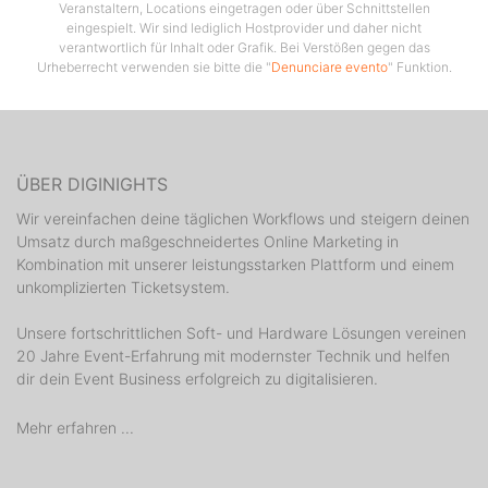
Veranstaltern, Locations eingetragen oder über Schnittstellen
eingespielt. Wir sind lediglich Hostprovider und daher nicht
verantwortlich für Inhalt oder Grafik. Bei Verstößen gegen das
Urheberrecht verwenden sie bitte die "
Denunciare evento
" Funktion.
ÜBER DIGINIGHTS
Wir vereinfachen deine täglichen Workflows und steigern deinen
Umsatz durch maßgeschneidertes Online Marketing in
Kombination mit unserer leistungsstarken Plattform und einem
unkomplizierten Ticketsystem.
Unsere fortschrittlichen Soft- und Hardware Lösungen vereinen
20 Jahre Event-Erfahrung mit modernster Technik und helfen
dir dein Event Business erfolgreich zu digitalisieren.
Mehr erfahren ...