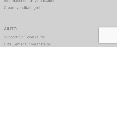
Informationen für Veranstalter
Creare vendita biglietti
AIUTO
Support für Ticketkäufer
Hilfe Center für Veranstalter
Tickets erneut zusenden
CONTATTI
Formulario di contatto
WEITERE ANGEBOTE
ditix.io
handballticket.de