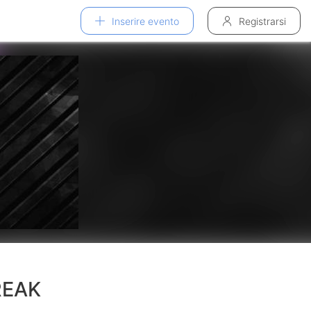
Inserire evento
Registrarsi
REAK