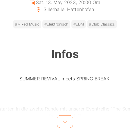
Sat. 13. May 2023, 20:00 Ora
Sillerhalle, Hattenhofen
#Mixed Music
#Elektronisch
#EDM
#Club Classics
Infos
SUMMER REVIVAL meets SPRING BREAK
starten in die zweite Runde mit unserer Eventreihe "The S
Revival Party"!
Das Motto dieses mal ist Spring Break