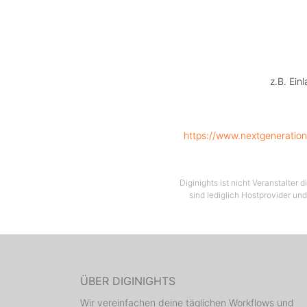
z.B. Ein
https://www.nextgeneratio
Diginights ist nicht Veranstalter
sind lediglich Hostprovider und
ÜBER DIGINIGHTS
Wir vereinfachen deine täglichen Workflows und