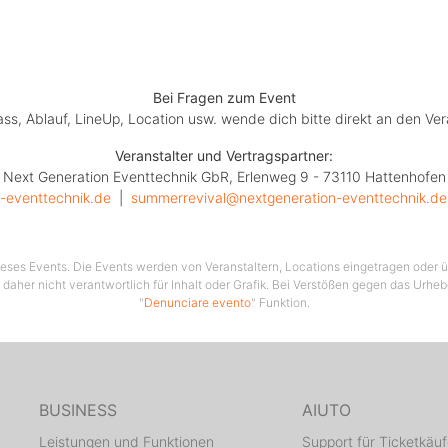
Bei Fragen zum Event
lass, Ablauf, LineUp, Location usw. wende dich bitte direkt an den Ver
Veranstalter und Vertragspartner:
Next Generation Eventtechnik GbR, Erlenweg 9 - 73110 Hattenhofen
n-eventtechnik.de
  |  
summerrevival@nextgeneration-eventtechnik.de
 dieses Events. Die Events werden von Veranstaltern, Locations eingetragen oder üb
 daher nicht verantwortlich für Inhalt oder Grafik. Bei Verstößen gegen das Urhe
"
Denunciare evento
" Funktion.
BUSINESS
AIUTO
Leistungen und Funktionen
Support für Ticketkäuf