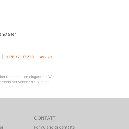
anstalter
  |  
017632187279
  |  
Avviso
er Schnittstellen eingespielt. Wir
berrecht verwenden sie bitte die
CONTATTI
er
Formulario di contatto