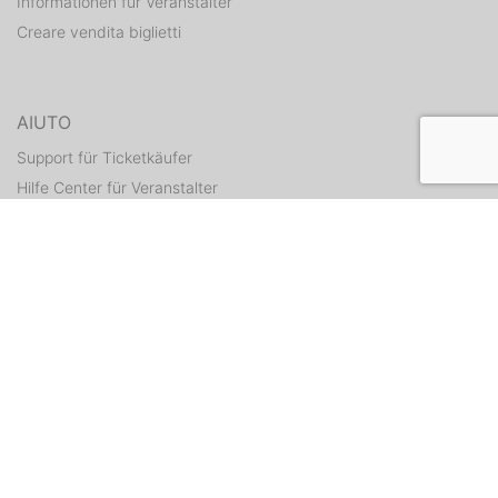
Informationen für Veranstalter
Creare vendita biglietti
AIUTO
Support für Ticketkäufer
Hilfe Center für Veranstalter
Tickets erneut zusenden
CONTATTI
Formulario di contatto
WEITERE ANGEBOTE
ditix.io
handballticket.de