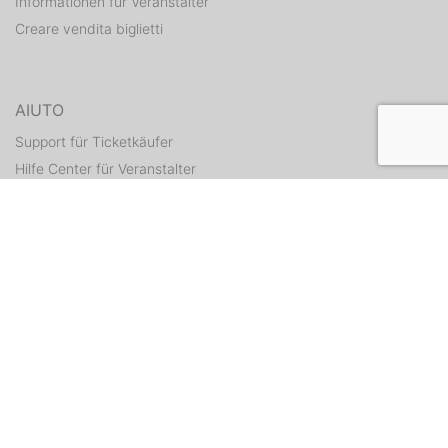
Informationen für Veranstalter
Creare vendita biglietti
AIUTO
Support für Ticketkäufer
Hilfe Center für Veranstalter
Tickets erneut zusenden
CONTATTI
Formulario di contatto
WEITERE ANGEBOTE
ditix.io
handballticket.de