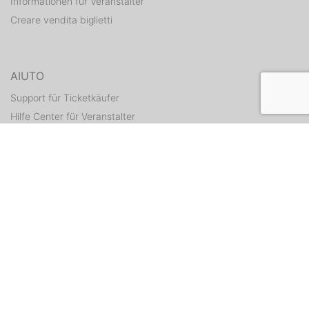
Informationen für Veranstalter
Creare vendita biglietti
AIUTO
Support für Ticketkäufer
Hilfe Center für Veranstalter
Tickets erneut zusenden
CONTATTI
Formulario di contatto
WEITERE ANGEBOTE
ditix.io
handballticket.de