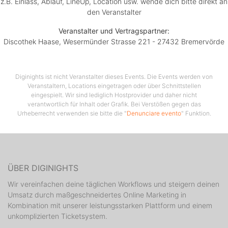
z.B. Einlass, Ablauf, LineUp, Location usw. wende dich bitte direkt an
den Veranstalter
Veranstalter und Vertragspartner:
Discothek Haase, Wesermünder Strasse 221 - 27432 Bremervörde
Diginights ist nicht Veranstalter dieses Events. Die Events werden von
Veranstaltern, Locations eingetragen oder über Schnittstellen
eingespielt. Wir sind lediglich Hostprovider und daher nicht
verantwortlich für Inhalt oder Grafik. Bei Verstößen gegen das
Urheberrecht verwenden sie bitte die "
Denunciare evento
" Funktion.
ÜBER DIGINIGHTS
Wir vereinfachen deine täglichen Workflows und steigern deinen
Umsatz durch maßgeschneidertes Online Marketing in
Kombination mit unserer leistungsstarken Plattform und einem
unkomplizierten Ticketsystem.