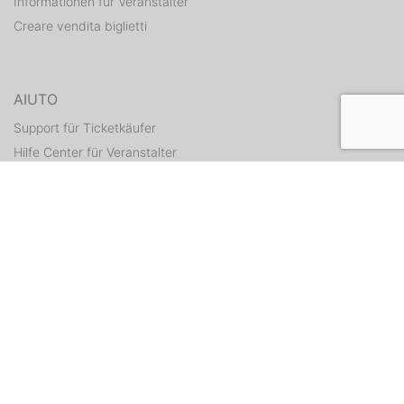
Informationen für Veranstalter
Creare vendita biglietti
AIUTO
Support für Ticketkäufer
Hilfe Center für Veranstalter
Tickets erneut zusenden
CONTATTI
Formulario di contatto
WEITERE ANGEBOTE
ditix.io
handballticket.de