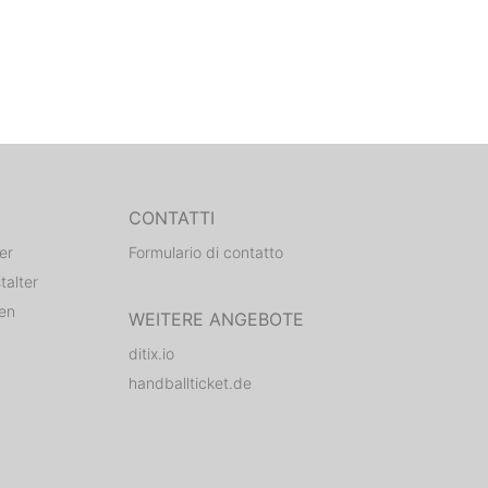
CONTATTI
er
Formulario di contatto
talter
den
WEITERE ANGEBOTE
ditix.io
handballticket.de