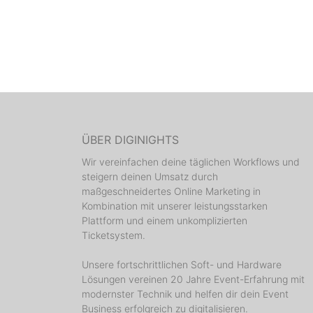
ÜBER DIGINIGHTS
Wir vereinfachen deine täglichen Workflows und
steigern deinen Umsatz durch
maßgeschneidertes Online Marketing in
Kombination mit unserer leistungsstarken
Plattform und einem unkomplizierten
Ticketsystem.
Unsere fortschrittlichen Soft- und Hardware
Lösungen vereinen 20 Jahre Event-Erfahrung mit
modernster Technik und helfen dir dein Event
Business erfolgreich zu digitalisieren.