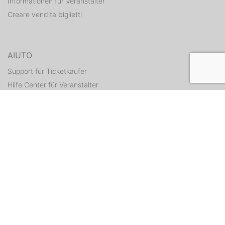
Informationen für Veranstalter
Creare vendita biglietti
AIUTO
Support für Ticketkäufer
Hilfe Center für Veranstalter
Tickets erneut zusenden
CONTATTI
Formulario di contatto
WEITERE ANGEBOTE
ditix.io
handballticket.de