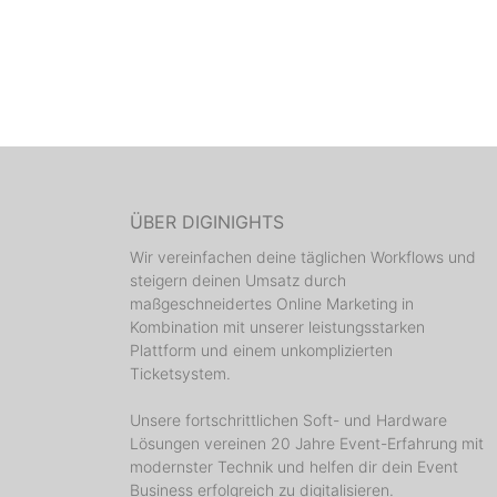
ÜBER DIGINIGHTS
Wir vereinfachen deine täglichen Workflows und
steigern deinen Umsatz durch
maßgeschneidertes Online Marketing in
Kombination mit unserer leistungsstarken
Plattform und einem unkomplizierten
Ticketsystem.
Unsere fortschrittlichen Soft- und Hardware
Lösungen vereinen 20 Jahre Event-Erfahrung mit
modernster Technik und helfen dir dein Event
Business erfolgreich zu digitalisieren.