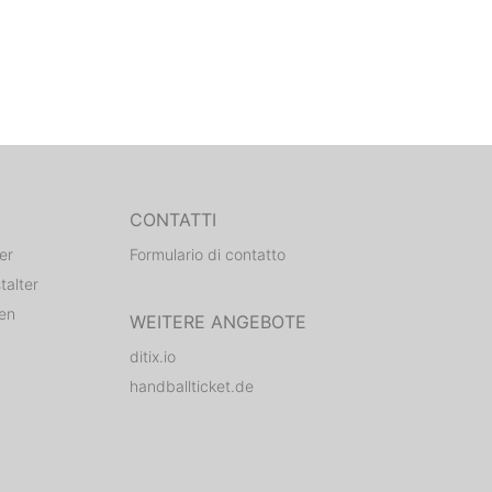
CONTATTI
er
Formulario di contatto
talter
den
WEITERE ANGEBOTE
ditix.io
handballticket.de