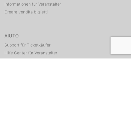
Informationen für Veranstalter
Creare vendita biglietti
AIUTO
Support für Ticketkäufer
Hilfe Center für Veranstalter
Tickets erneut zusenden
CONTATTI
Formulario di contatto
WEITERE ANGEBOTE
ditix.io
handballticket.de