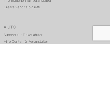
Informationen für Veranstalter
Creare vendita biglietti
AIUTO
Support für Ticketkäufer
Hilfe Center für Veranstalter
Tickets erneut zusenden
CONTATTI
Formulario di contatto
WEITERE ANGEBOTE
ditix.io
handballticket.de