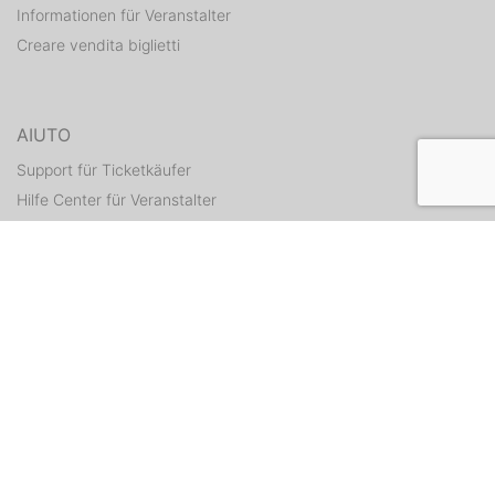
Informationen für Veranstalter
Creare vendita biglietti
AIUTO
Support für Ticketkäufer
Hilfe Center für Veranstalter
Tickets erneut zusenden
CONTATTI
Formulario di contatto
WEITERE ANGEBOTE
ditix.io
handballticket.de