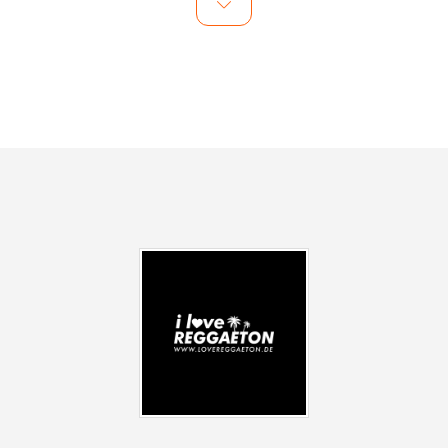
Perkins Park! Seitdem im Jahr 2011 „I LOVE
REGGAETON“ an den Start ging, hat sich viel getan
und die Partyreihe hat sich in Stuttgart und der Region
etabliert!
Latinbeats sind mittlerweile ein fester Bestandteil in
der Stuttgarter Partyszene. Das Besondere an ILR ist
vor allem die Musikauswahl. Reggaeton, Bachata,
Merengue, Brazilbeats und HipHop in einer perfekten
Mischung sind das Geheimnis dieser leidenschaftlichen
Party. Der Freitag 09.08.2019 ist ein „Muss“ für alle
Latinbeats-Fans.
OPEN AIR AREA: Zusätzlich bieten wir euch einen
großen Außenbereich mit Cocktails, Grill und jeder
Menge Rückzugsmöglichkeiten zum relaxen. Diese
Nacht wird heiß!
▂ GROßER FLOOR ▂