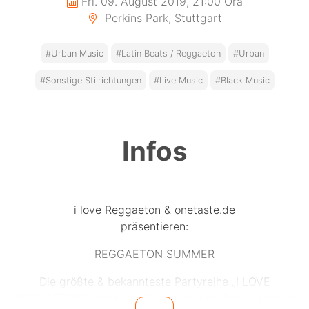
Fri. 09. August 2019, 21:00 Ora
Perkins Park, Stuttgart
#Urban Music
#Latin Beats / Reggaeton
#Urban
#Sonstige Stilrichtungen
#Live Music
#Black Music
Infos
i love Reggaeton & onetaste.de
präsentieren:
REGGAETON SUMMER
Die größte & bekannteste Partyreihe „I LOVE
REGGAETON“ feiert Ihre Sommerparty dieses Jahr im