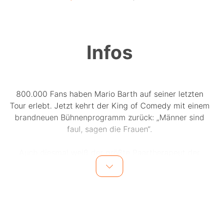
Infos
800.000 Fans haben Mario Barth auf seiner letzten
Tour erlebt. Jetzt kehrt der King of Comedy mit einem
brandneuen Bühnenprogramm zurück: „Männer sind
faul, sagen die Frauen“.
Auch diesmal weiß der größte Paartherapeut der
Galaxis wieder Erstaunliches und Absurdes aus dem
Beziehungsalltag von Frauen und Männern zu
berichten.