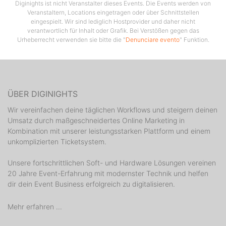
Diginights ist nicht Veranstalter dieses Events. Die Events werden von
Veranstaltern, Locations eingetragen oder über Schnittstellen
eingespielt. Wir sind lediglich Hostprovider und daher nicht
verantwortlich für Inhalt oder Grafik. Bei Verstößen gegen das
Urheberrecht verwenden sie bitte die "
Denunciare evento
" Funktion.
ÜBER DIGINIGHTS
Wir vereinfachen deine täglichen Workflows und steigern deinen
Umsatz durch maßgeschneidertes Online Marketing in
Kombination mit unserer leistungsstarken Plattform und einem
unkomplizierten Ticketsystem.
Unsere fortschrittlichen Soft- und Hardware Lösungen vereinen
20 Jahre Event-Erfahrung mit modernster Technik und helfen
dir dein Event Business erfolgreich zu digitalisieren.
Mehr erfahren ...