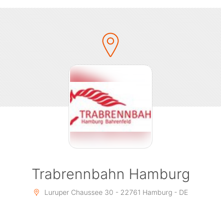
Trabrennbahn Hamburg
Luruper Chaussee 30 - 22761 Hamburg - DE