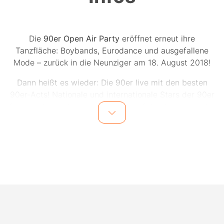
Die
90er Open Air Party
eröffnet erneut ihre
Tanzfläche: Boybands, Eurodance und ausgefallene
Mode – zurück in die Neunziger am 18. August 2018!
Dann heißt es wieder: Die 90er live mit den besten
90er-Acts! Nationale und internationale Stars der 90er
feiern mit grandioser Live-Musik auf der Trabrennbahn
in Hamburg Bahrenfeld.
Künstler:
Masterboy, Captain Hollywood Project,
Rednex, Dr. Alban, Vengaboys, Oli P, Snap, Jenny
Berggren from Ace of Base, East 17, La Bouche, Culture
Beat, Whigfiled, LayZee aka Mr. President