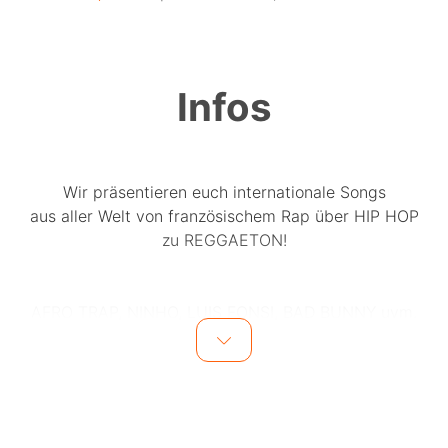
Infos
Wir präsentieren euch internationale Songs
aus aller Welt von französischem Rap über HIP HOP
zu REGGAETON!
AFRO TRAP, NINHO, LUIS FONSI, BAD BUNNY uvm.
DJ ILLY. presents INTERNATIONAL LOVE
__________________________________________
BOTTLE SPECIAL