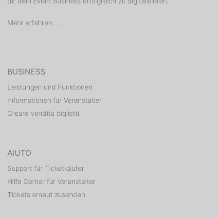
McDonalds ca. 5 Minuten entfernt
dir dein Event Business erfolgreich zu digitalisieren.
ᐓ Gut zu erreichen vom Asperger Bahnhof aus (10-
Mehr erfahren ...
12min Fußweg):
http://s1.directupload.net/images/121118/5952v4mb.jpg
ᐓ Event ab 16 Jahren mit Aufsichtsberechtigung:
partyzettel.de/muttizettel.pdf
BUSINESS
Leistungen und Funktionen
߷߷߷߷߷ Social ߷߷߷߷߷
Informationen für Veranstalter
Creare vendita biglietti
ᐓ Instagram:
https://www.instagram.com/paradoxcommunity/
ᐓ Facebook:
https://www.facebook.com/clubparadox/
AIUTO
Support für Ticketkäufer
Hilfe Center für Veranstalter
Tickets erneut zusenden