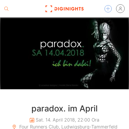
paradox. im April
Sat. 14. April 2018, 22:00 Ora
Four Runners Club, Ludwigsburg-Tammerfeld