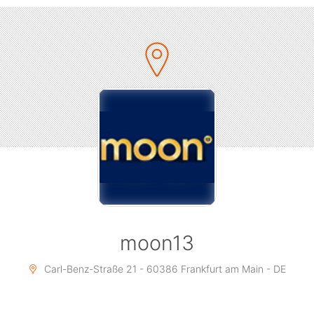
------------------------------------
EXTRAS
------------------------------------
▶︎ v.i.p. photowall shooting / video shooting
▶︎ free promo mix CD's
▶︎ free candy
▶︎ dance performance by CMG-DanceAffair!
▶︎ 100% black beats
------------------------------------
DRINK SPECIALS:
------------------------------------
▶︎ SAUS & BRAUS
▶︎ Von 22 - 24 Uhr gibt es ALLE GETRÄNKE
KOSTENLOS!
moon13
------------------------------------
BOUNCE WITH US!
Carl-Benz-Straße 21 - 60386 Frankfurt am Main - DE