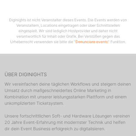
Diginights ist nicht Veranstalter dieses Events. Die Events werden von
Veranstaltern, Locations eingetragen oder über Schnittstellen
eingespielt. Wir sind lediglich Hostprovider und daher nicht
verantwortlich für Inhalt oder Grafik. Bei Verstößen gegen das
Urheberrecht verwenden sie bitte die "
Denunciare evento
" Funktion.
ÜBER DIGINIGHTS
Wir vereinfachen deine täglichen Workflows und steigern deinen
Umsatz durch maßgeschneidertes Online Marketing in
Kombination mit unserer leistungsstarken Plattform und einem
unkomplizierten Ticketsystem.
Unsere fortschrittlichen Soft- und Hardware Lösungen vereinen
20 Jahre Event-Erfahrung mit modernster Technik und helfen
dir dein Event Business erfolgreich zu digitalisieren.