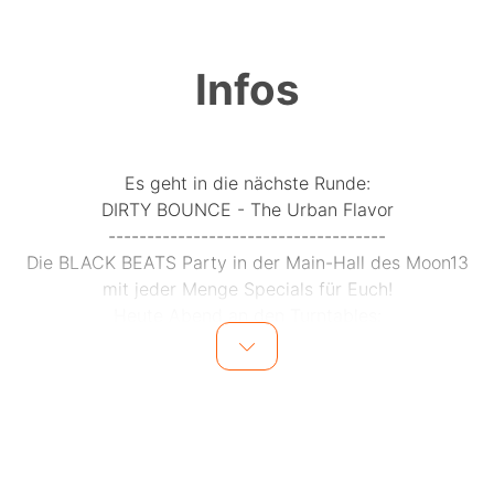
Infos
Es geht in die nächste Runde:
DIRTY BOUNCE - The Urban Flavor
------------------------------------
Die BLACK BEATS Party in der Main-Hall des Moon13
mit jeder Menge Specials für Euch!
Heute Abend an den Turntables:
------------------------------------
DJ CHILLY T ( HR-XXL Clubnight / Kassel )
DJ MIGHTY MIKE ( Planet Radio Black Beats / Koma
Music )
DJ K-METIX ( Frankfurt )
DJ FRESHCUT ( Dirty Bounce Crew )