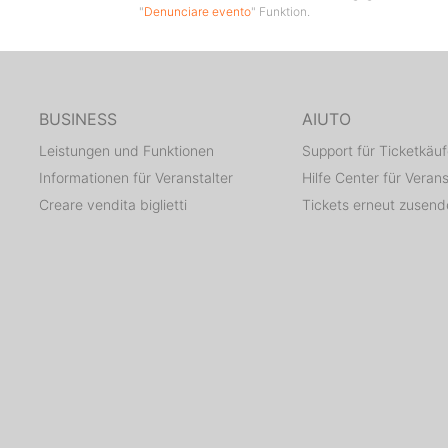
"
Denunciare evento
" Funktion.
BUSINESS
AIUTO
Leistungen und Funktionen
Support für Ticketkäuf
Informationen für Veranstalter
Hilfe Center für Verans
Creare vendita biglietti
Tickets erneut zusen