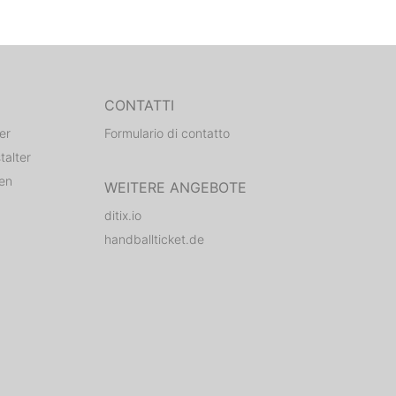
CONTATTI
er
Formulario di contatto
talter
den
WEITERE ANGEBOTE
ditix.io
handballticket.de