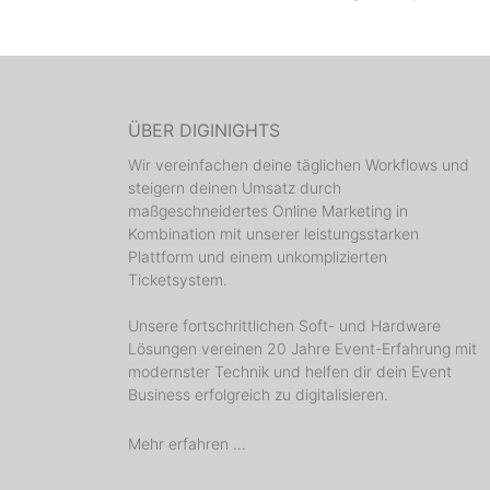
ÜBER DIGINIGHTS
Wir vereinfachen deine täglichen Workflows und
steigern deinen Umsatz durch
maßgeschneidertes Online Marketing in
Kombination mit unserer leistungsstarken
Plattform und einem unkomplizierten
Ticketsystem.
Unsere fortschrittlichen Soft- und Hardware
Lösungen vereinen 20 Jahre Event-Erfahrung mit
modernster Technik und helfen dir dein Event
Business erfolgreich zu digitalisieren.
Mehr erfahren ...