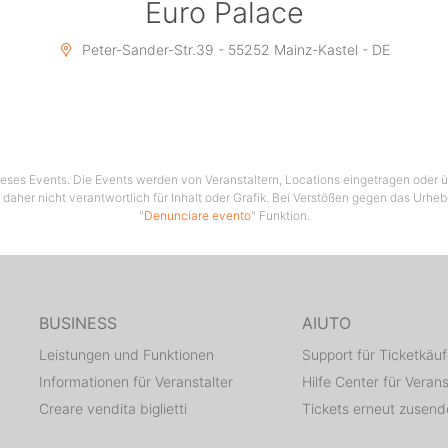
Euro Palace
Peter-Sander-Str.39 - 55252 Mainz-Kastel - DE
 dieses Events. Die Events werden von Veranstaltern, Locations eingetragen oder üb
 daher nicht verantwortlich für Inhalt oder Grafik. Bei Verstößen gegen das Urhe
"
Denunciare evento
" Funktion.
BUSINESS
AIUTO
Leistungen und Funktionen
Support für Ticketkäuf
Informationen für Veranstalter
Hilfe Center für Verans
Creare vendita biglietti
Tickets erneut zusen