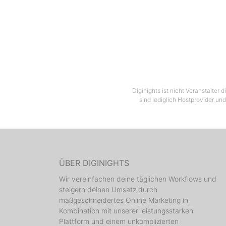
Diginights ist nicht Veranstalter
sind lediglich Hostprovider und
ÜBER DIGINIGHTS
Wir vereinfachen deine täglichen Workflows und
steigern deinen Umsatz durch
maßgeschneidertes Online Marketing in
Kombination mit unserer leistungsstarken
Plattform und einem unkomplizierten