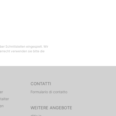
er Schnittstellen eingespielt. Wir
berrecht verwenden sie bitte die
CONTATTI
er
Formulario di contatto
talter
den
WEITERE ANGEBOTE
ditix.io