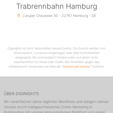
Trabrennbahn Hamburg
Animation, Moderation & DJ
Christian Schall
Luruper Chaussee 30 - 22761 Hamburg - DE
Lorenz Büffel
Oléo
Weitere Infos und Tickets sind erhältlich unter
www.ole-party.de
Diginights ist nicht Veranstalter dieses Events. Die Events werden von
Veranstaltern, Locations eingetragen oder über Schnittstellen
eingespielt. Wir sind lediglich Hostprovider und daher nicht
verantwortlich für Inhalt oder Grafik. Bei Verstößen gegen das
Urheberrecht verwenden sie bitte die "
Denunciare evento
" Funktion.
ÜBER DIGINIGHTS
Wir vereinfachen deine täglichen Workflows und steigern deinen
Umsatz durch maßgeschneidertes Online Marketing in
Kombination mit unserer leistungsstarken Plattform und einem