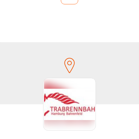
voXXclub
Mickie Krause
Matthias Reim
Mia Julia
Michelle
Die Atzen
Jürgen Drews
Ikke Hüftgold
Lorenz Büffel (Johnny Däpp)
Willi Herren
Michael Wendler
Peter Wackel
Klaus und Klaus
Anna-Maria Zimmermann
Jörg Bausch
Norman Langen
Christin Stark
HONK!